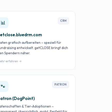
CRM
📊
etclose.bluedrm.com
aten grafisch aufbereiten – speziell für
undraising entwickelt. getCLOSE bringt dich
en Spendern näher.
ehr erfahren →
PATRON
🐾
atron (DogPoint)
atenschaften & Tier-Adoptionen –
ransparent, übersichtlich, mobil. Perfekt für