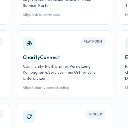
Service-Portal.
T
https://sb.bluedrm.com
h
N
PLATFORM
🌍
CharityConnect
E
Community-Plattform für Vernetzung,
P
Kampagnen & Services – ein Ort für eure
c
Unterstützer.
D
https://charityconnect.online
M
T
TENDER
📋