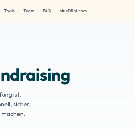
Tools
Team
FAQ
blueDRM.com
undraising
ung ist.
ell, sicher,
er machen.