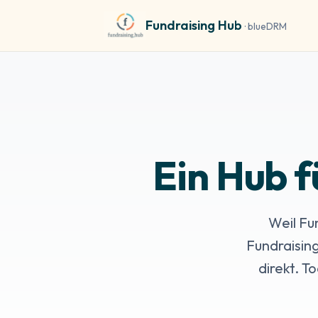
Fundraising Hub
· blueDRM
Ein Hub f
Weil Fu
Fundraising
direkt. T