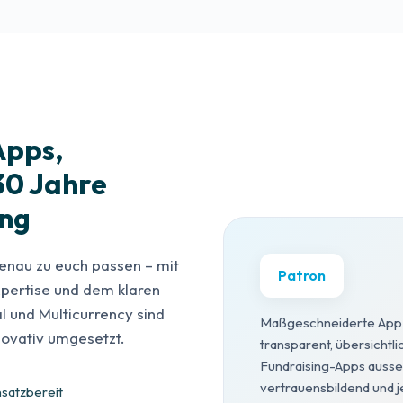
Apps,
30 Jahre
ung
genau zu euch passen – mit
Patron
pertise und dem klaren
l und Multicurrency sind
Maßgeschneiderte App f
nnovativ umgesetzt.
transparent, übersichtli
Fundraising-Apps ausse
vertrauensbildend und j
nsatzbereit