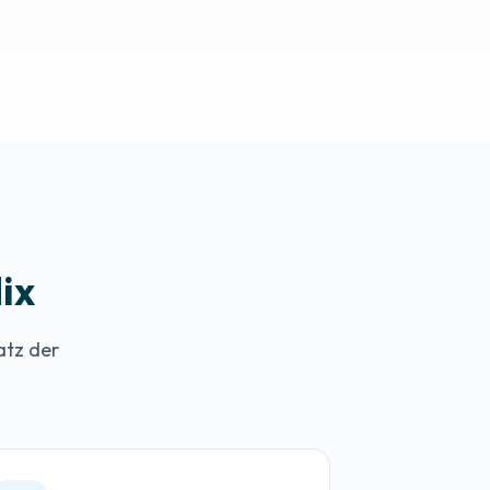
ix
atz der