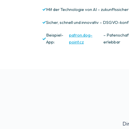
Mit der Technologie von AI – zukunftssicher 
Sicher, schnell und innovativ – DSGVO-kon
Beispiel-
patron.dog-
– Patenschaft
App:
point.cz
erlebbar
Di