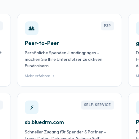
T
P2P
👥
Peer-to-Peer
g
t
Persönliche Spenden-Landingpages –
D
machen Sie Ihre Unterstützer zu aktiven
F
Fundraisern.
d
Mehr erfahren →
M
R
SELF-SERVICE
⚡
sb.bluedrm.com
P
Schneller Zugang für Spender & Partner –
P
Login, Daten, Dokumente. Sichere Self-
t